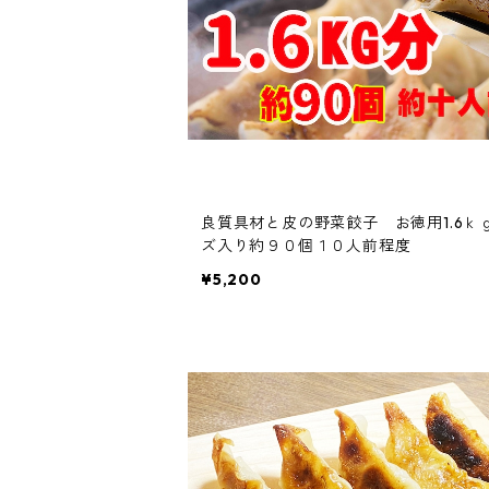
良質具材と皮の野菜餃子 お徳用1.6ｋ
ズ入り約９０個１０人前程度
¥5,200