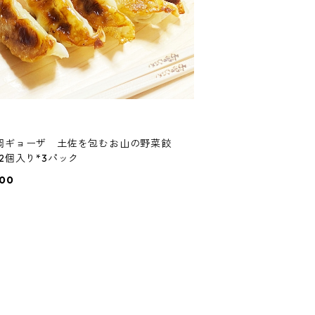
岡ギョーザ 土佐を包むお山の野菜餃
12個入り*3パック
400