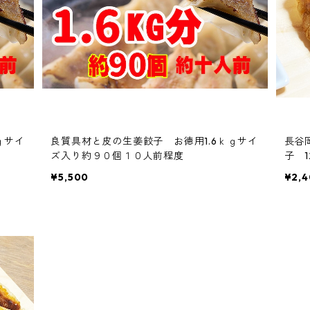
ｇサイ
良質具材と皮の生姜餃子 お徳用1.6ｋｇサイ
長谷
ズ入り約９０個１０人前程度
子 
¥5,500
¥2,